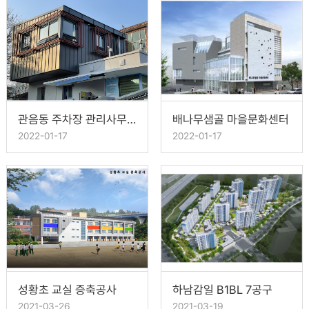
관음동 주차장 관리사무소_북구청
배나무샘골 마을문화센터
2022-01-17
2022-01-17
성황초 교실 증축공사
하남감일 B1BL 7공구
2021-03-26
2021-03-19