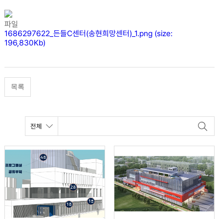
파일
1686297622_든들C센터(송현희망센터)_1.png (size:
196,830Kb)
목록
갤러리게시판