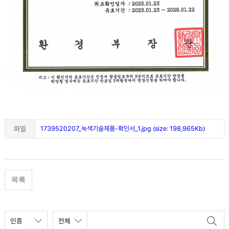
파일
1739520207_녹색기술제품-확인서_1.jpg (size: 198,965Kb)
목록